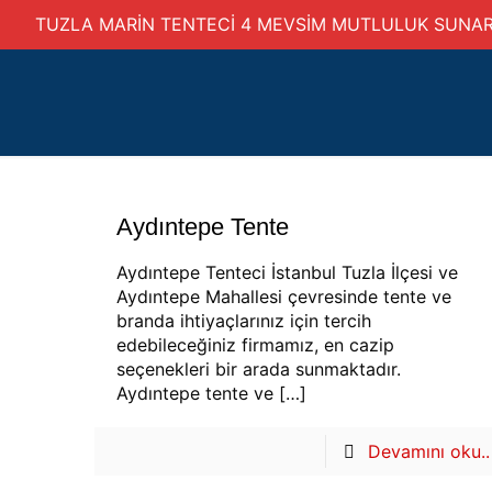
TUZLA MARİN TENTECİ 4 MEVSİM MUTLULUK SUNA
Aydıntepe Tente
Aydıntepe Tenteci İstanbul Tuzla İlçesi ve
Aydıntepe Mahallesi çevresinde tente ve
branda ihtiyaçlarınız için tercih
edebileceğiniz firmamız, en cazip
seçenekleri bir arada sunmaktadır.
Aydıntepe tente ve
[…]
Devamını oku..