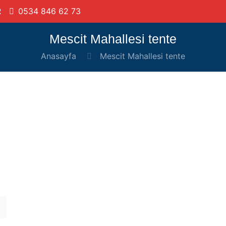
R
0534 846 62 73
Mescit Mahallesi tente
Anasayfa
Mescit Mahallesi tente