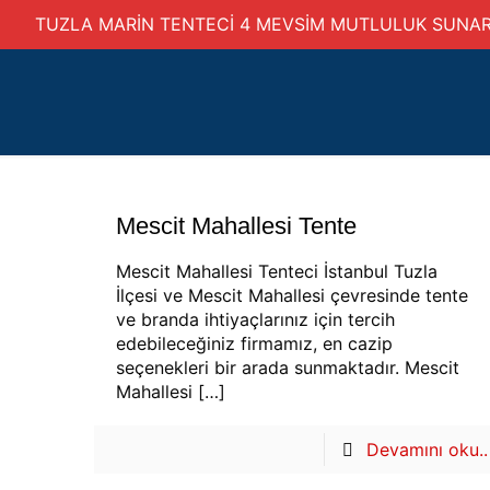
TUZLA MARİN TENTECİ 4 MEVSİM MUTLULUK SUNA
Mescit Mahallesi Tente
Mescit Mahallesi Tenteci İstanbul Tuzla
İlçesi ve Mescit Mahallesi çevresinde tente
ve branda ihtiyaçlarınız için tercih
edebileceğiniz firmamız, en cazip
seçenekleri bir arada sunmaktadır. Mescit
Mahallesi
[…]
Devamını oku..