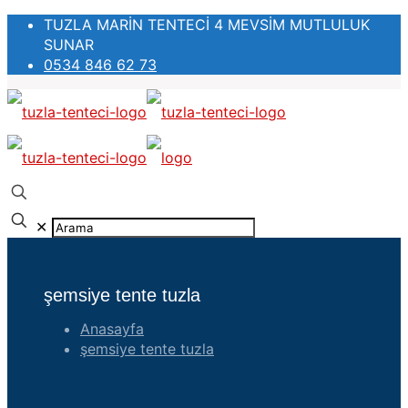
TUZLA MARİN TENTECİ 4 MEVSİM MUTLULUK
SUNAR
0534 846 62 73
✕
şemsiye tente tuzla
Anasayfa
şemsiye tente tuzla