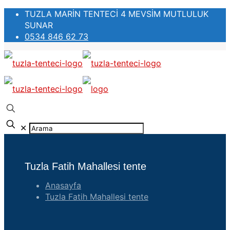
TUZLA MARİN TENTECİ 4 MEVSİM MUTLULUK
SUNAR
0534 846 62 73
✕
Tuzla Fatih Mahallesi tente
Anasayfa
Tuzla Fatih Mahallesi tente