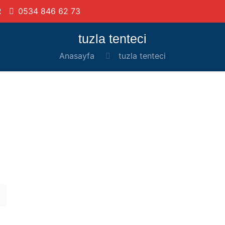
R
0534 846 62 73
tuzla tenteci
Anasayfa
tuzla tenteci