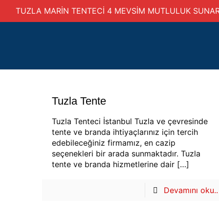
TUZLA MARİN TENTECİ 4 MEVSİM MUTLULUK SUNA
Tuzla Tente
Tuzla Tenteci İstanbul Tuzla ve çevresinde
tente ve branda ihtiyaçlarınız için tercih
edebileceğiniz firmamız, en cazip
seçenekleri bir arada sunmaktadır. Tuzla
tente ve branda hizmetlerine dair
[…]
Devamını oku..